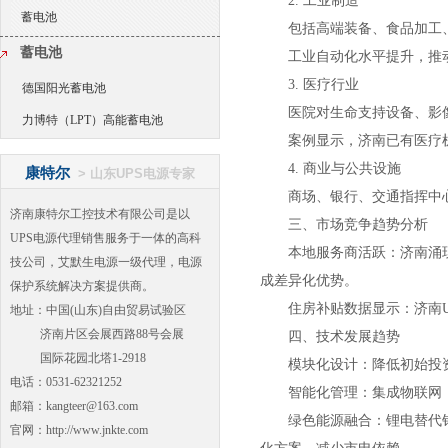
2. 工业制造
蓄电池
包括高端装备、食品加工
蓄电池
工业自动化水平提升，推动
3. 医疗行业
德国阳光蓄电池
医院对生命支持设备、影
力博特（LPT）高能蓄电池
案例显示，济南已有医疗
4. 商业与公共设施
康特尔
>
山东UPS电源专家
商场、银行、交通指挥中
济南康特尔工控技术有限公司是以
三、市场竞争趋势分析
UPS电源代理销售服务于一体的高科
本地服务商活跃：济南涌现
技公司，艾默生电源一级代理，电源
成差异化优势。
保护系统解决方案提供商。
住房补贴数据显示：济南
地址：中国(山东)自由贸易试验区
济南片区会展西路88号会展
四、技术发展趋势
国际花园北塔1-2918
模块化设计：降低初始投
电话：0531-62321252
智能化管理：集成物联网
邮箱：kangteer@163.com
绿色能源融合：锂电替代铅
官网：http://www.jnkte.com